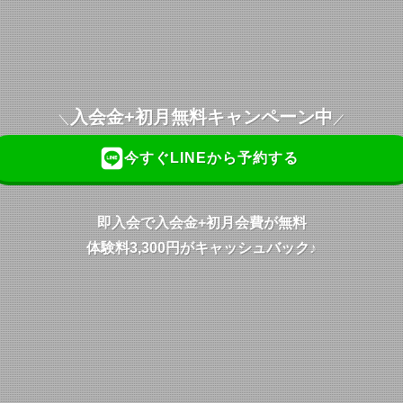
入会金+初月無料キャンペーン
中
＼
／
今すぐLINEから予約する
即入会で入会金+初月会費が無料
体験料3,300円がキャッシュバック
♪