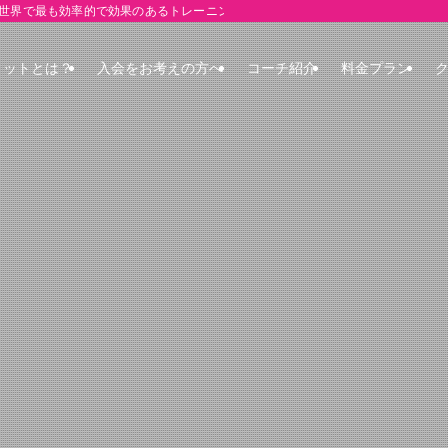
界で最も効率的で効果のあるトレーニング"CrossFit"
ィットとは？
入会をお考えの方へ
コーチ紹介
料金プラン