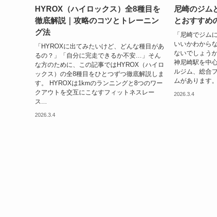
HYROX（ハイロックス）全8種目を
尼崎のジム
徹底解説｜攻略のコツとトレーニン
とおすすめ
グ法
「尼崎でジム
いいかわから
「HYROXに出てみたいけど、どんな種目があ
ないでしょうか
るの？」「自分に完走できるか不安…」そん
神尼崎駅を中心
な方のために、この記事ではHYROX（ハイロ
ルジム、総合
ックス）の全8種目をひとつずつ徹底解説しま
ムがあります。
す。 HYROXは1kmのランニングと8つのワー
クアウトを交互にこなすフィットネスレー
2026.3.4
ス...
2026.3.4