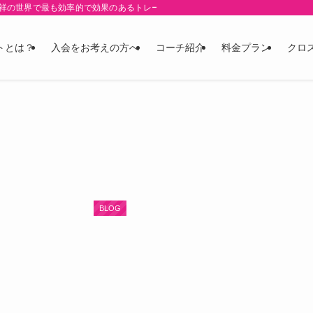
の世界で最も効率的で効果のあるトレーニング"CrossFit"
トとは？
入会をお考えの方へ
コーチ紹介
料金プラン
クロ
BLOG