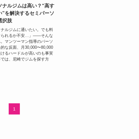
ソナルジムは高い？“高す
い”を解決するセミパーソ
選択肢
ソナルジムに通いたい。でも料
けられるか不安…」——そんな
へ。マンツーマン指導のパーソ
な反面、月30,000〜80,000
続けるハードルが高いのも事実
事では、尼崎でジムを探す方
1