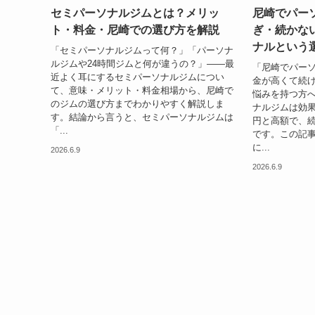
セミパーソナルジムとは？メリッ
尼崎でパー
ト・料金・尼崎での選び方を解説
ぎ・続かな
ナルという
「セミパーソナルジムって何？」「パーソナ
ルジムや24時間ジムと何が違うの？」——最
「尼崎でパー
近よく耳にするセミパーソナルジムについ
金が高くて続
て、意味・メリット・料金相場から、尼崎で
悩みを持つ方
のジムの選び方までわかりやすく解説しま
ナルジムは効果的
す。結論から言うと、セミパーソナルジムは
円と高額で、
「...
です。この記
に...
2026.6.9
2026.6.9