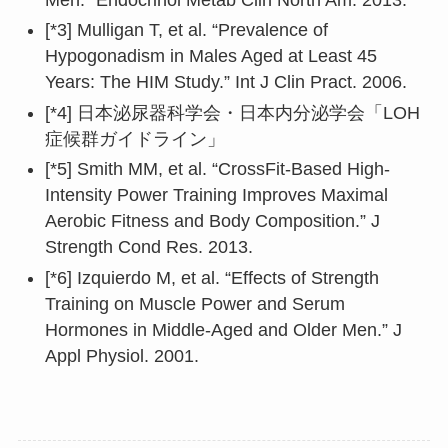
[*3] Mulligan T, et al. “Prevalence of
Hypogonadism in Males Aged at Least 45
Years: The HIM Study.” Int J Clin Pract. 2006.
[*4] 日本泌尿器科学会・日本内分泌学会「LOH
症候群ガイドライン」
[*5] Smith MM, et al. “CrossFit-Based High-
Intensity Power Training Improves Maximal
Aerobic Fitness and Body Composition.” J
Strength Cond Res. 2013.
[*6] Izquierdo M, et al. “Effects of Strength
Training on Muscle Power and Serum
Hormones in Middle-Aged and Older Men.” J
Appl Physiol. 2001.